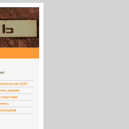
ню:
роительсво АЭС
день аварии
следствия
ипять
тоальбом