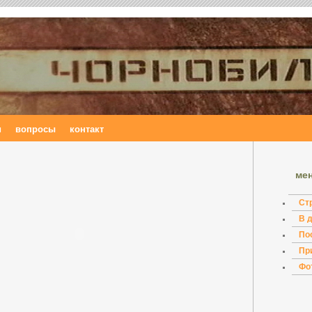
и
вопросы
контакт
ме
Ст
В 
По
Пр
Фо