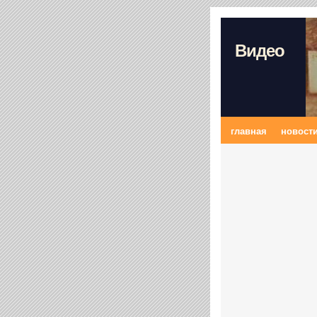
Видео
главная
новост